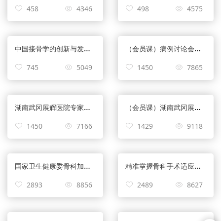
458
4346
498
4575
中国接骨学的创新与发展—赵勇
（会员课）病例讨论会｜骨卫士学科规划建设工作第十二期：股骨粗隆间骨折的治疗策略
745
5049
1450
7865
湖南武冈展辉医院专家云查房
（会员课）湖南武冈展辉医院专家云查房
1450
7166
1429
9118
国家卫生健康委骨科加速康复试点培训暨e起谈骨论痛/大家谈第9期 ——创伤骨科加速康复无痛化管理
精准掌握骨科手术适应症及相应手术策略争取获得最佳的效果
2893
8856
2489
8627