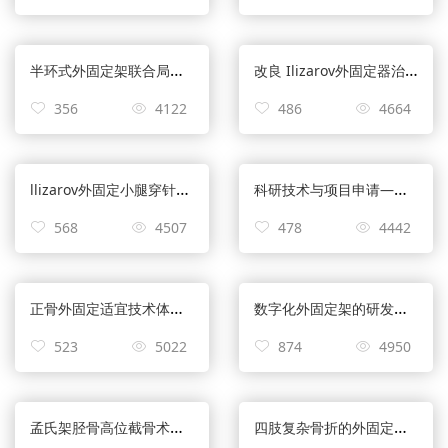
半环式外固定架联合局部穿针撬拨复位桡骨远端骨折的临床经验总结
改良 Ilizarov外固定器治疗C型桡骨远端骨折的临床与生物力学分析—陈彦飞
356
4122
486
4664
llizarov外固定小腿穿针基本技术—郑学建
科研技术与项目申请—刘志成
568
4507
478
4442
正骨外固定适宜技术体系构建成果——成永忠
数字化外固定架的研发应用——乔峰
523
5022
874
4950
孟氏架胫骨高位截骨术治疗膝OA——金阳
四肢复杂骨折的外固定解决方案—万春友