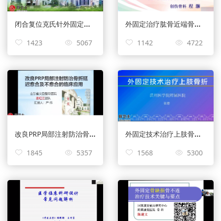
闭合复位克氏针外固定架治疗桡骨远端粉碎性骨折——黄辉春
外固定治疗肱骨近端骨折——程灏
1423
5067
1142
4722
改良PRP局部注射防治骨折延迟愈合及不愈合的临床应用——姜红江
外固定技术治疗上肢骨折——张锴
1845
5357
1568
5300