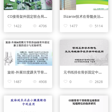
CO接骨架外固定联合局部穿针撬拨复位桡骨远端骨折的临床经验总结——许晶晶
Ilizarov技术在骨髓炎治疗中的应用——王华
1422
4706
1477
5114
旋前-外展III度踝关节骨折外固定方案的设计与实验研究——邱鹏
元书纸排在骨折固定中的应用——牛志军
1487
4908
0
2628