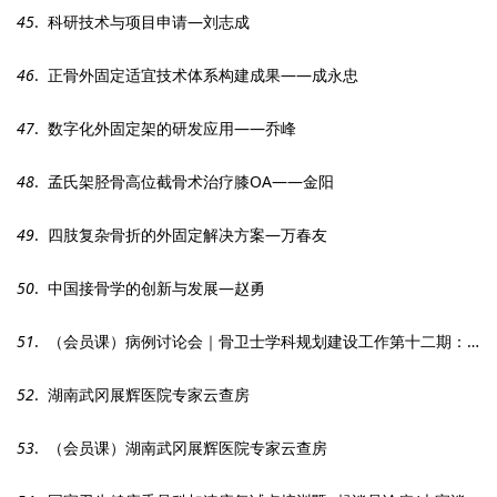
45
. 科研技术与项目申请—刘志成
46
. 正骨外固定适宜技术体系构建成果——成永忠
47
. 数字化外固定架的研发应用——乔峰
48
. 孟氏架胫骨高位截骨术治疗膝OA——金阳
49
. 四肢复杂骨折的外固定解决方案—万春友
50
. 中国接骨学的创新与发展—赵勇
51
. （会员课）病例讨论会｜骨卫士学科规划建设工作第十二期：股骨粗隆间骨折的治疗策略
52
. 湖南武冈展辉医院专家云查房
53
. （会员课）湖南武冈展辉医院专家云查房