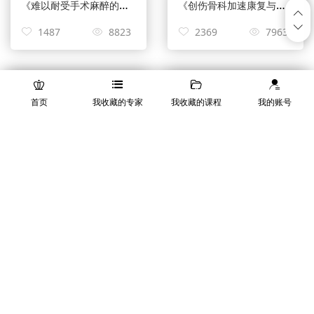
《难以耐受手术麻醉的高龄转子间骨折的手术方式选择及无痛化管理》——林庆荣
《创伤骨科加速康复与疼痛管理经验分享》——郑明教授
1487
8823
2369
7963
（会员课）国家卫生健康委骨科加速康复试点培训暨e起谈骨论痛/大家谈第9期 ——创伤骨科加速康复无痛化管理
(会员课)精准掌握骨科手术适应症及相应手术策略争取获得最佳的效果
首页
我收藏的专家
我收藏的课程
我的账号
1892
8559
1684
7032
E起谈骨论痛/大家谈第四期
1529
7790
Copyright © 2016 orthoguard.cn All Rights Reserved 骨卫士 版
权所有 增值电信业务经营许可证：京B2-20181675
京ICP备
16021500号-1 京ICP备16021500号-2