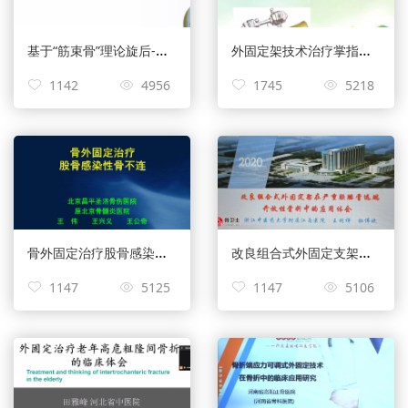
基于“筋束骨”理论旋后-外旋型三踝骨折手法复位方法的生物力学——陈诚
外固定架技术治疗掌指骨骨折——郑伟
1142
4956
1745
5218
骨外固定治疗股骨感染性骨不连——王伟
改良组合式外固定支架在严重胫腓骨中下段开放性骨折中的应用——王利祥
1147
5125
1147
5106