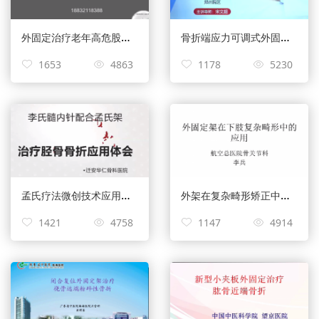
外固定治疗老年高危股骨粗隆间骨折——田雅峰
骨折端应力可调式外固定技术基本原则——宋文超
1653
4863
1178
5230
孟氏疗法微创技术应用——牛闽涛
外架在复杂畸形矫正中的应用——李兵
1421
4758
1147
4914