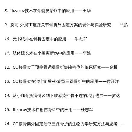
8
. Ilizarov技术在骨髓炎治疗中的应用——王华
9
. 旋前-外展III度踝关节骨折外固定方案的设计与实验研究——邱鹏
10
. 元书纸排在骨折固定中的应用——牛志军
11
. 肢体延长术在小腿离断伤中的应用——李浩
12
. CO接骨架干预桡骨远端骨折短缩移位的临床研究——金桥
13
. CO接骨架在治疗旋后-外旋型三踝骨折中的应用——侯汪洋
14
. 从小腿骨折病例谈到下肢感染性骨不连的治疗进展——贺达
15
. Ilizarov技术在创伤骨科中的应用——杜志军
16
. CO接骨架外固定治疗三踝骨折的生物力学研究方法与思考——陈奕历