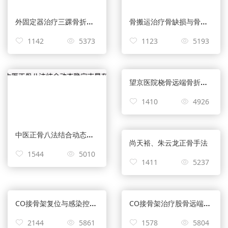
外固定器治疗三踝骨折——温建民
骨搬运治疗骨缺损与骨不连——杨华清
1142
5373
1123
5193
望京医院桡骨远端骨折外固定架的发展——成永忠
1410
4926
中医正骨八法结合动态稳定外固定支具治理小儿先髋临床应用——胡大勇
尚天裕、朱云龙正骨手法
1544
5010
1411
5237
CO接骨架复位与感染控制情况的临床应用报告——成永忠
CO接骨架治疗股骨远端骨折——内固定术后断钉救治（成永忠）
2144
5861
1578
5804