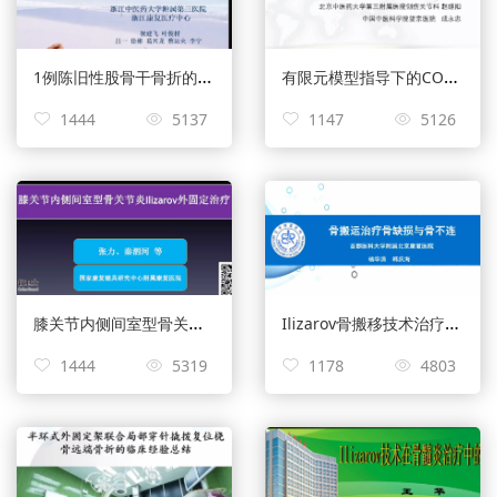
1例陈旧性股骨干骨折的治疗策略：谈谈骨外固定的感染处理——祝建飞
有限元模型指导下的CO接骨架治疗三踝骨折对照研究——赵继阳
1444
5137
1147
5126
膝关节内侧间室型骨关节炎Ilizarov外固定治疗——张力
Ilizarov骨搬移技术治疗骨不连骨缺损——杨华清
1444
5319
1178
4803