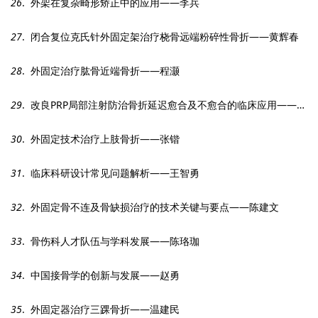
26
. 外架在复杂畸形矫正中的应用——李兵
27
. 闭合复位克氏针外固定架治疗桡骨远端粉碎性骨折——黄辉春
28
. 外固定治疗肱骨近端骨折——程灏
29
. 改良PRP局部注射防治骨折延迟愈合及不愈合的临床应用——姜红江
30
. 外固定技术治疗上肢骨折——张锴
31
. 临床科研设计常见问题解析——王智勇
32
. 外固定骨不连及骨缺损治疗的技术关键与要点——陈建文
33
. 骨伤科人才队伍与学科发展——陈珞珈
34
. 中国接骨学的创新与发展——赵勇
35
. 外固定器治疗三踝骨折——温建民