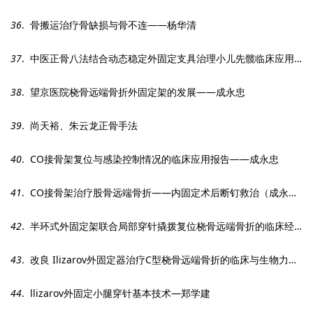
36
. 骨搬运治疗骨缺损与骨不连——杨华清
37
. 中医正骨八法结合动态稳定外固定支具治理小儿先髋临床应用——胡大勇
38
. 望京医院桡骨远端骨折外固定架的发展——成永忠
39
. 尚天裕、朱云龙正骨手法
40
. CO接骨架复位与感染控制情况的临床应用报告——成永忠
41
. CO接骨架治疗股骨远端骨折——内固定术后断钉救治（成永忠）
42
. 半环式外固定架联合局部穿针撬拨复位桡骨远端骨折的临床经验总结
43
. 改良 Ilizarov外固定器治疗C型桡骨远端骨折的临床与生物力学分析—陈彦飞
44
. llizarov外固定小腿穿针基本技术—郑学建