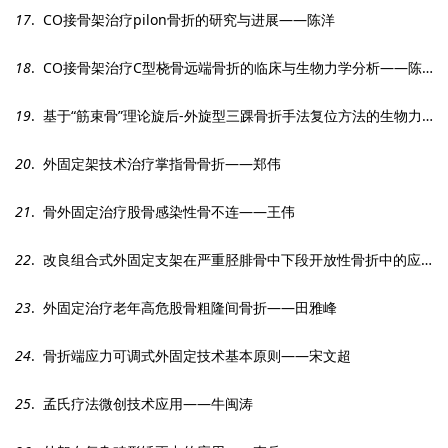
17
. CO接骨架治疗pilon骨折的研究与进展——陈洋
18
. CO接骨架治疗C型桡骨远端骨折的临床与生物力学分析——陈彦飞
19
. 基于“筋束骨”理论旋后-外旋型三踝骨折手法复位方法的生物力学——陈诚
20
. 外固定架技术治疗掌指骨骨折——郑伟
21
. 骨外固定治疗股骨感染性骨不连——王伟
22
. 改良组合式外固定支架在严重胫腓骨中下段开放性骨折中的应用——王利祥
23
. 外固定治疗老年高危股骨粗隆间骨折——田雅峰
24
. 骨折端应力可调式外固定技术基本原则——宋文超
25
. 孟氏疗法微创技术应用——牛闽涛