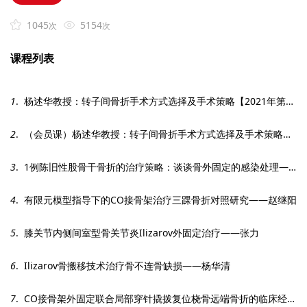
1045
5154
次
次
课程列表
1
. 杨述华教授：转子间骨折手术方式选择及手术策略【2021年第六期】
2
. （会员课）杨述华教授：转子间骨折手术方式选择及手术策略【2021年第六期】
3
. 1例陈旧性股骨干骨折的治疗策略：谈谈骨外固定的感染处理——祝建飞
4
. 有限元模型指导下的CO接骨架治疗三踝骨折对照研究——赵继阳
5
. 膝关节内侧间室型骨关节炎Ilizarov外固定治疗——张力
6
. Ilizarov骨搬移技术治疗骨不连骨缺损——杨华清
7
. CO接骨架外固定联合局部穿针撬拨复位桡骨远端骨折的临床经验总结——许晶晶