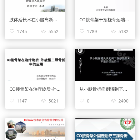
肢体延长术在小腿离断伤中的应用——李浩
CO接骨架干预桡骨远端骨折短缩移位的临床研究——金桥
1745
5552
1789
5132
CO接骨架在治疗旋后-外旋型三踝骨折中的应用——侯汪洋
从小腿骨折病例谈到下肢感染性骨不连的治疗进展——贺达
1147
5021
0
2490