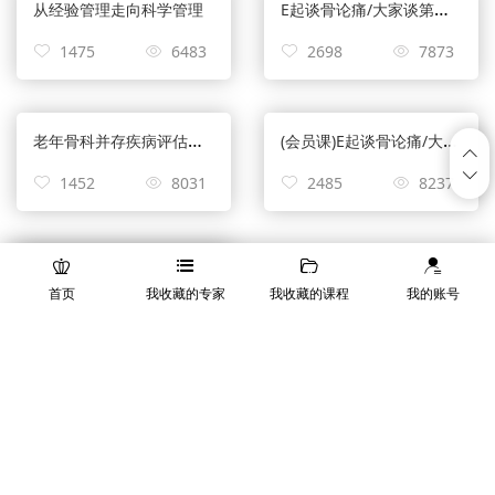
E起谈骨论痛/大家谈第一期
从经验管理走向科学管理
1475
6483
2698
7873
老年骨科并存疾病评估与安全性
(会员课)E起谈骨论痛/大家谈第一期
1452
8031
2485
8237
(会员课)从经验管理走向科学管理
首页
我收藏的专家
我收藏的课程
我的账号
2125
13010
Copyright © 2016 orthoguard.cn All Rights Reserved 骨卫士 版
权所有 增值电信业务经营许可证：京B2-20181675
京ICP备
16021500号-1 京ICP备16021500号-2