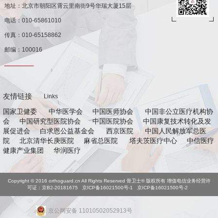
地址：北京市朝阳区霄云里南街9号华瑞大厦15层
电话：010-65861010
传真：010-65158862
邮编：100016
友情链接
Links
国家卫健委
中华医学会
中国医师协会
中国非公立医疗机构协
会
中国研究型医院协会
中国医院协会
中国康复技术转化及发
展促进会
白求恩公益基金会
西京医院
中国人民解放军总医
院
北京清华长庚医院
麻省总医院
塔夫茨医疗中心
中信医疗
健康产业集团
华润医疗
Copyright © 2016 orthoguard.cn All Rights Reserved 骨卫士® 版权所有 增值电信业务经营许
可证：京B2-20181675
京ICP备16021500号-1 京ICP备16021500号-2
京公网安备 11010502052913号