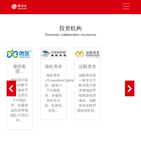
投资机构
Domestic collaborative resources
微医集
海松资本
远毅资本
团...
海松资本
远毅资本是
微医是中国
（OceanpineCapital）
一家专注于
最大的数字
是一家致力
数字医疗技
医疗服务平
于长期投
术领域的早
台，总部位
资、价值投
期风险投资
于中国杭
资的专业
基金。远毅
州，由廖杰
化、机构化
资本深耕早
远先生带领
的投...
期创业阶段...
团队于2010
年...