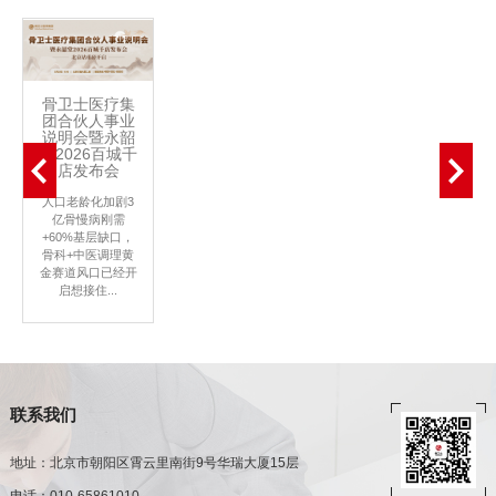
骨卫士医疗集
团合伙人事业
说明会暨永韶
堂2026百城千
店发布会
人口老龄化加剧3
亿骨慢病刚需
+60%基层缺口，
骨科+中医调理黄
金赛道风口已经开
启想接住...
联系我们
地址：北京市朝阳区霄云里南街9号华瑞大厦15层
电话：010-65861010