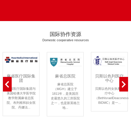
国际协作资源
Domestic cooperative resources
麻省医疗国际集
麻省总医院
贝斯以色列医疗
团
中心
麻省总医院
麻省医疗国际集团与
贝斯以色列女执事医
（MGH）建立于
美国哈佛大学医学院
疗中心
1811年，是美国历
教学附属麻省总医
（BethIsraelDeaconessM
史最悠久的三所医院
院、布列根和妇女医
BIDMC）是一...
之一，也是新英格兰
院、丹娜法...
地...