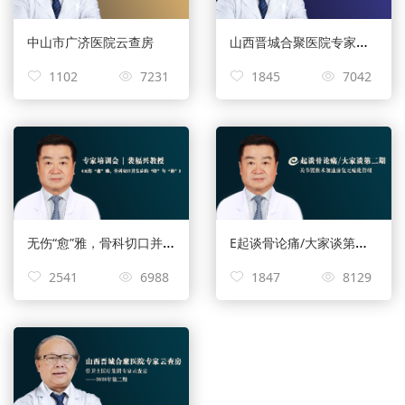
山西晋城合聚医院专家云查房
中山市广济医院云查房
1102
7231
1845
7042
无伤“愈”雅，骨科切口并发症的“防”与“治”
E起谈骨论痛/大家谈第二期
2541
6988
1847
8129