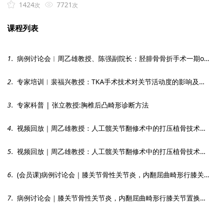
1424
7721
次
次
课程列表
1
. 病例讨论会︱周乙雄教授、陈强副院长：胫腓骨骨折手术一期or二期
2
. 专家培训︱裴福兴教授：TKA手术技术对关节活动度的影响及解决策略
3
. 专家科普 | 张立教授:胸椎后凸畸形诊断方法
4
. 视频回放｜周乙雄教授：人工髋关节翻修术中的打压植骨技术【2021年第七期】
5
. 视频回放｜周乙雄教授：人工髋关节翻修术中的打压植骨技术【2021年第七期】
6
. (会员课)病例讨论会｜膝关节骨性关节炎，内翻屈曲畸形行膝关节置换术【第十九期】
7
. 病例讨论会｜膝关节骨性关节炎，内翻屈曲畸形行膝关节置换术【第十九期】