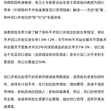
华西医院终身教授、骨卫士专家委员会名誉主席裴福兴教授为我们
带来《中国骨科手术加速康复切口管理指南》解读——无伤“愈”雅，
骨科切口并发症的“防”与“治”专题讲座。
裴教授首先带大家了解了骨科手术切口并发症的发生率情况：脊柱
手术切口并发症发生率1.6%-12%；关节外科手术如全膝关节置换术
和全髋关节置换术术后2年内深部感染的发生率为1%-2%； 切口愈
合不良及切口感染（浅层感染和深层感染）是非计划二次手术的主
要原因，所占比重超过50%。
切口并发症处理不好容易导致假体周围感染，进而延长患者住院时
间，使得非计划手术、非计划住院率增加，增加费用，患者不满意
率增加，影响其他住院病人，影响加速康复。所以，切口的管理非
常必要。各级骨科医生需要引起重视，做好切口管理，进而开展加
速康复。