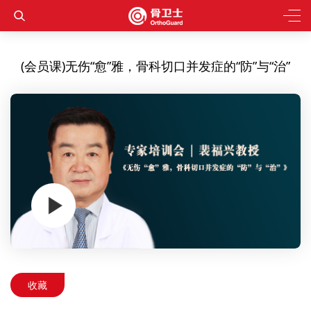
(会员课)无伤“愈”雅，骨科切口并发症的“防”与“治”
收藏